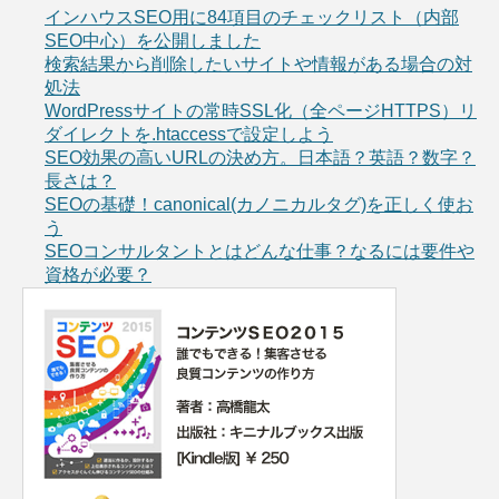
インハウスSEO用に84項目のチェックリスト（内部
SEO中心）を公開しました
検索結果から削除したいサイトや情報がある場合の対
処法
WordPressサイトの常時SSL化（全ページHTTPS）リ
ダイレクトを.htaccessで設定しよう
SEO効果の高いURLの決め方。日本語？英語？数字？
長さは？
SEOの基礎！canonical(カノニカルタグ)を正しく使お
う
SEOコンサルタントとはどんな仕事？なるには要件や
資格が必要？