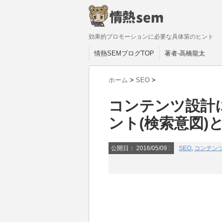
効果的プロモーションに必要な具体策のヒント
情熱SEMブログTOP
著者-高橋龍太
ホーム
>
SEO
>
コンテンツ設計
ント(検索意図)
公開日：
2016/05/09
:
SEO
,
コンテン