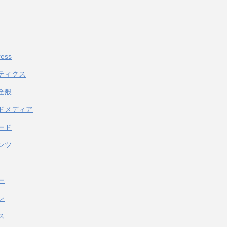
ess
ティクス
全般
ドメディア
ード
ンツ
ー
ン
ス