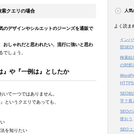
人気
検索クエリの場合
よく読ま
気のデザインやシルエットのジーンズを通販で
インハ
、
おしゃれだと思われたい、流行に強いと思わ
部SE
るでしょう。
検索結
の対処
は』や『一例は』としたか
Word
HTTP
SEO
おいて一つではありません。
字？長
強法』というクエリであっても、
SEOの
使おう
たい
SEO
方法を知りたい