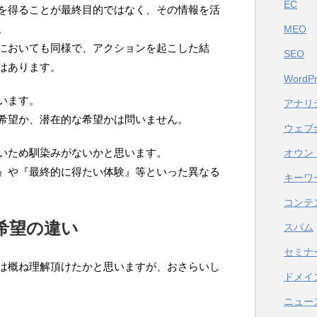
EC
を得ることが最終目的ではなく、その情報を活
。
MEO
においても同様で、アクションを起こした結
SEO
はあります。
WordPr
います。
アナリ
希望か、潜在的な希望かは問いません。
ウェブ
いため馴染みがないかと思います。
オウン
』や『最終的に得たい体験』等といった異なる
キーワ
コンテ
希望の違い
スパム
セミナ
は概ね理解頂けたかと思いますが、おさらいし
ドメイ
ニュー