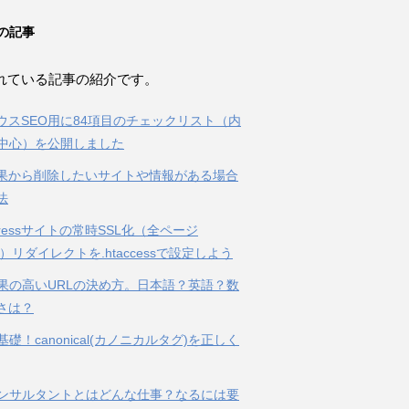
の記事
れている記事の紹介です。
ウスSEO用に84項目のチェックリスト（内
O中心）を公開しました
果から削除したいサイトや情報がある場合
法
Pressサイトの常時SSL化（全ページ
S）リダイレクトを.htaccessで設定しよう
効果の高いURLの決め方。日本語？英語？数
さは？
基礎！canonical(カノニカルタグ)を正しく
コンサルタントとはどんな仕事？なるには要