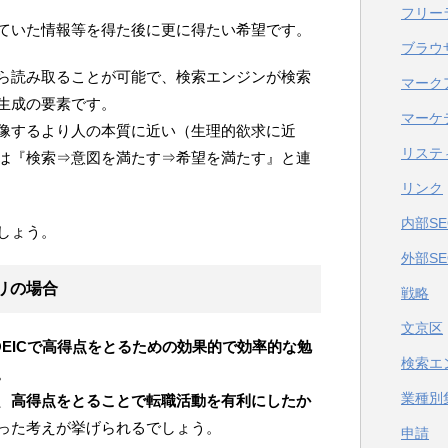
フリー
ていた情報等を得た後に更に得たい希望です。
ブラウ
ら読み取ることが可能で、検索エンジンが検索
マーク
生成の要素です。
マーケ
像するより人の本質に近い（生理的欲求に近
リステ
は『検索⇒意図を満たす⇒希望を満たす』と連
リンク
内部SE
しょう。
外部SE
エリの場合
戦略
文京区
OEICで高得点をとるための効果的で効率的な勉
検索エ
。
業種別
、
高得点をとることで転職活動を有利にしたか
った考えが挙げられるでしょう。
申請