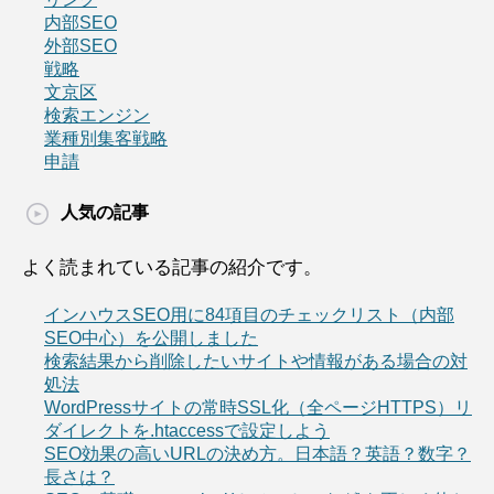
内部SEO
外部SEO
戦略
文京区
検索エンジン
業種別集客戦略
申請
人気の記事
よく読まれている記事の紹介です。
インハウスSEO用に84項目のチェックリスト（内部
SEO中心）を公開しました
検索結果から削除したいサイトや情報がある場合の対
処法
WordPressサイトの常時SSL化（全ページHTTPS）リ
ダイレクトを.htaccessで設定しよう
SEO効果の高いURLの決め方。日本語？英語？数字？
長さは？