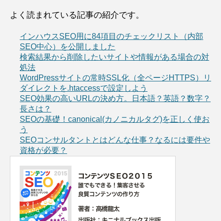
よく読まれている記事の紹介です。
インハウスSEO用に84項目のチェックリスト（内部
SEO中心）を公開しました
検索結果から削除したいサイトや情報がある場合の対
処法
WordPressサイトの常時SSL化（全ページHTTPS）リ
ダイレクトを.htaccessで設定しよう
SEO効果の高いURLの決め方。日本語？英語？数字？
長さは？
SEOの基礎！canonical(カノニカルタグ)を正しく使お
う
SEOコンサルタントとはどんな仕事？なるには要件や
資格が必要？