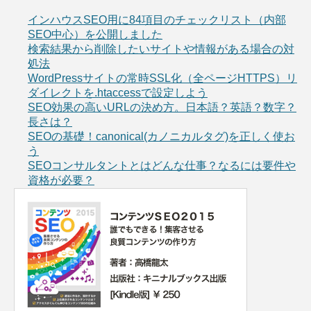
インハウスSEO用に84項目のチェックリスト（内部
SEO中心）を公開しました
検索結果から削除したいサイトや情報がある場合の対
処法
WordPressサイトの常時SSL化（全ページHTTPS）リ
ダイレクトを.htaccessで設定しよう
SEO効果の高いURLの決め方。日本語？英語？数字？
長さは？
SEOの基礎！canonical(カノニカルタグ)を正しく使お
う
SEOコンサルタントとはどんな仕事？なるには要件や
資格が必要？